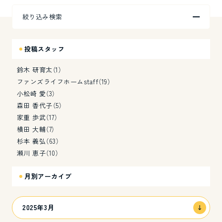
絞り込み検索
お問い合わせ
投稿スタッフ
お知らせ
プライバシーポリシー
サイトマップ
鈴木 研育太（1）
ファンズライフホームstaff（19）
小松崎 愛（3）
森田 香代子（5）
家重 歩武（17）
横田 大輔（7）
家づくりのご検討をサポートします。
杉本 義弘（63）
お気軽にご相談ください。
0120-010-753
瀬川 恵子（10）
本社（成田ショールーム）
月別アーカイブ
受付時間：9時-18時 / 定休：水曜日
番号タップで発信できます
2025年3月