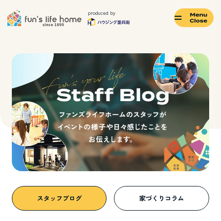
produced by
モデルハウス
イベント・
ご来場予約
見学会
土地・
カタログ
分譲住宅
ご請求
TOPページ
ファンズライフホームについて
スタッフブログ
家づくりコラム
会社情報