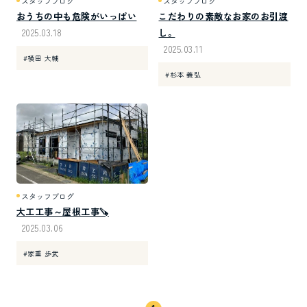
スタッフブログ
スタッフブログ
おうちの中も危険がいっぱい
こだわりの素敵なお家のお引渡
2025.03.18
し。
2025.03.11
#横田 大輔
#杉本 義弘
スタッフブログ
大工工事～屋根工事🪚
2025.03.06
#家重 歩武